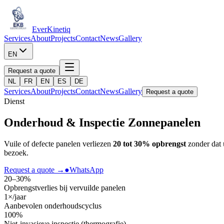
Ever
Kinetiq
Services
About
Projects
Contact
News
Gallery
EN
Request a quote
NL
FR
EN
ES
DE
Services
About
Projects
Contact
News
Gallery
Request a quote
Dienst
Onderhoud & Inspectie
Zonnepanelen
Vuile of defecte panelen verliezen
20 tot 30% opbrengst
zonder dat 
bezoek.
Request a quote
→
●
WhatsApp
20–30%
Opbrengstverlies bij vervuilde panelen
1×/jaar
Aanbevolen onderhoudscyclus
100%
Niet-invasieve inspectie (thermografie)