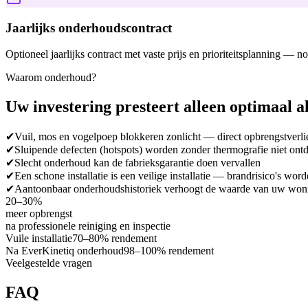
Jaarlijks onderhoudscontract
Optioneel jaarlijks contract met vaste prijs en prioriteitsplanning — 
Waarom onderhoud?
Uw investering
presteert alleen optimaal
a
✔
Vuil, mos en vogelpoep blokkeren zonlicht — direct opbrengstverli
✔
Sluipende defecten (hotspots) worden zonder thermografie niet ont
✔
Slecht onderhoud kan de fabrieksgarantie doen vervallen
✔
Een schone installatie is een veilige installatie — brandrisico's wo
✔
Aantoonbaar onderhoudshistoriek verhoogt de waarde van uw won
20–30%
meer opbrengst
na professionele reiniging en inspectie
Vuile installatie
70–80% rendement
Na EverKinetiq onderhoud
98–100% rendement
Veelgestelde vragen
FAQ