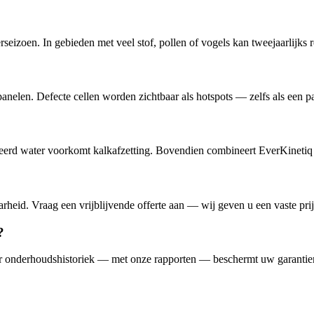
rseizoen. In gebieden met veel stof, pollen of vogels kan tweejaarlijks 
elen. Defecte cellen worden zichtbaar als hotspots — zelfs als een pane
eerd water voorkomt kalkafzetting. Bovendien combineert EverKinetiq de
arheid. Vraag een vrijblijvende offerte aan — wij geven u een vaste pri
?
ar onderhoudshistoriek — met onze rapporten — beschermt uw garantie