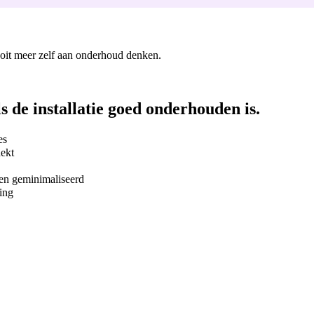
nooit meer zelf aan onderhoud denken.
ls de installatie goed onderhouden is.
es
dekt
rden geminimaliseerd
ing