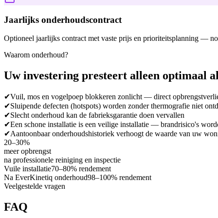
Jaarlijks onderhoudscontract
Optioneel jaarlijks contract met vaste prijs en prioriteitsplanning — 
Waarom onderhoud?
Uw investering
presteert alleen optimaal
a
✔
Vuil, mos en vogelpoep blokkeren zonlicht — direct opbrengstverli
✔
Sluipende defecten (hotspots) worden zonder thermografie niet ont
✔
Slecht onderhoud kan de fabrieksgarantie doen vervallen
✔
Een schone installatie is een veilige installatie — brandrisico's wo
✔
Aantoonbaar onderhoudshistoriek verhoogt de waarde van uw won
20–30%
meer opbrengst
na professionele reiniging en inspectie
Vuile installatie
70–80% rendement
Na EverKinetiq onderhoud
98–100% rendement
Veelgestelde vragen
FAQ