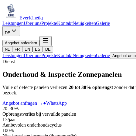
Ever
Kinetiq
Leistungen
Über uns
Projekte
Kontakt
Neuigkeiten
Galerie
DE
Angebot anfordern
NL
FR
EN
ES
DE
Leistungen
Über uns
Projekte
Kontakt
Neuigkeiten
Galerie
Angebot anfo
Dienst
Onderhoud & Inspectie
Zonnepanelen
Vuile of defecte panelen verliezen
20 tot 30% opbrengst
zonder dat 
bezoek.
Angebot anfragen
→
●
WhatsApp
20–30%
Opbrengstverlies bij vervuilde panelen
1×/jaar
Aanbevolen onderhoudscyclus
100%
Niet-invasieve inspectie (thermografie)