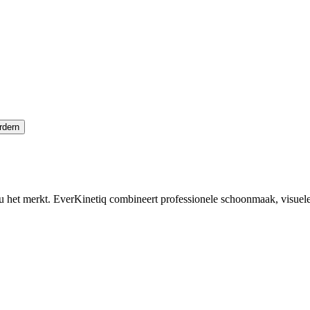
rdern
u het merkt. EverKinetiq combineert professionele schoonmaak, visuele 