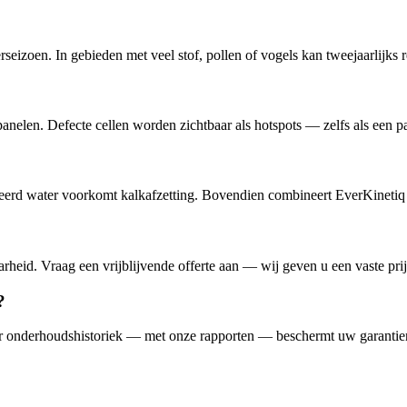
rseizoen. In gebieden met veel stof, pollen of vogels kan tweejaarlijks 
elen. Defecte cellen worden zichtbaar als hotspots — zelfs als een pane
eerd water voorkomt kalkafzetting. Bovendien combineert EverKinetiq de
arheid. Vraag een vrijblijvende offerte aan — wij geven u een vaste pri
?
ar onderhoudshistoriek — met onze rapporten — beschermt uw garantie