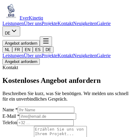
Ever
Kinetiq
Leistungen
Über uns
Projekte
Kontakt
Neuigkeiten
Galerie
DE
Angebot anfordern
NL
FR
EN
ES
DE
Leistungen
Über uns
Projekte
Kontakt
Neuigkeiten
Galerie
Angebot anfordern
Kontakt
Kostenloses Angebot anfordern
Beschreiben Sie kurz, was Sie benötigen. Wir melden uns schnell
für ein unverbindliches Gespräch.
Name *
E-Mail *
Telefon