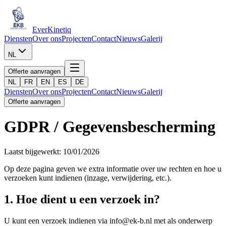
Ever
Kinetiq
Diensten
Over ons
Projecten
Contact
Nieuws
Galerij
NL
Offerte aanvragen
NL
FR
EN
ES
DE
Diensten
Over ons
Projecten
Contact
Nieuws
Galerij
Offerte aanvragen
GDPR / Gegevensbescherming
Laatst bijgewerkt: 10/01/2026
Op deze pagina geven we extra informatie over uw rechten en hoe u
verzoeken kunt indienen (inzage, verwijdering, etc.).
1. Hoe dient u een verzoek in?
U kunt een verzoek indienen via info@ek-b.nl met als onderwerp