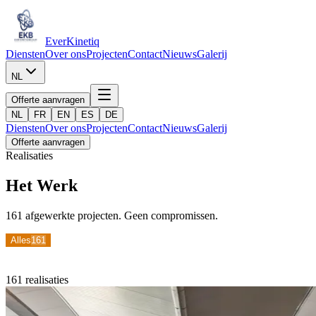
Ever
Kinetiq
Diensten
Over ons
Projecten
Contact
Nieuws
Galerij
NL
Offerte aanvragen
NL
FR
EN
ES
DE
Diensten
Over ons
Projecten
Contact
Nieuws
Galerij
Offerte aanvragen
Realisaties
Het Werk
161 afgewerkte projecten. Geen compromissen.
Alles
161
Zonnepanelen
40
Carports
29
Kasprojecten
28
Renovaties
23
Warmtepompen
19
Padel
15
Bestrating
6
Sandwichpanelen
1
161
realisaties